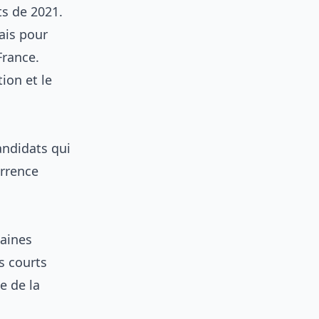
ts de 2021.
lais pour
France.
ion et le
andidats qui
rrence
maines
s courts
e de la