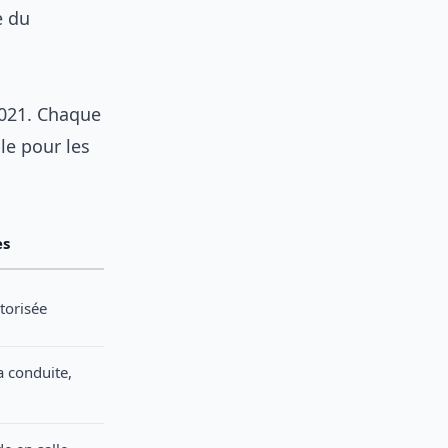
e du
 2021. Chaque
le pour les
es
torisée
 conduite,