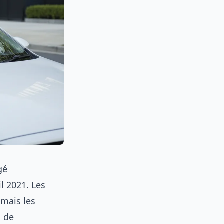
gé
l 2021. Les
 mais les
s de