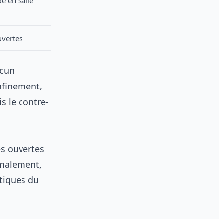
e en salle
uvertes
ucun
nfinement,
is le contre-
es ouvertes
rmalement,
atiques du