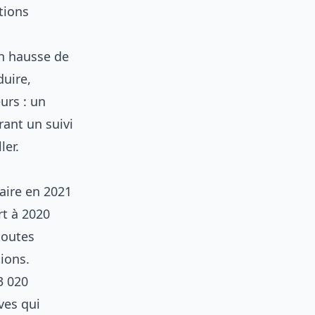
tions
en hausse de
duire,
urs : un
rant un suivi
ler.
aire en 2021
rt à 2020
 toutes
ions.
3 020
èves qui