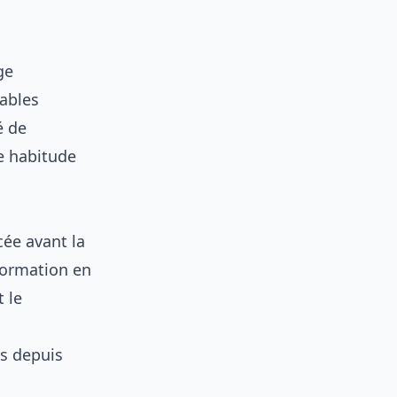
ge
tables
é de
e habitude
ée avant la
formation en
 le
ns depuis