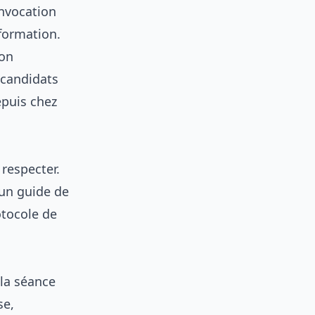
nvocation
 formation.
ion
 candidats
epuis chez
 respecter.
 un guide de
otocole de
 la séance
se,